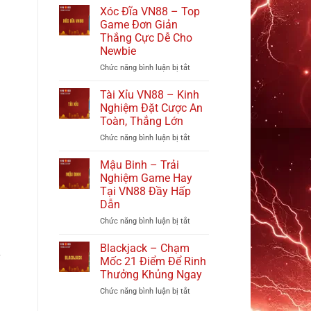
Dách
Mẹo
Xóc Đĩa VN88 – Top
VN88:
Quét
Game Đơn Giản
Top
Sạch
Thắng Cực Dễ Cho
Game
Mọi
Newbie
Bài
Ván
Đổi
Chức năng bình luận bị tắt
Bài
ở
Thưởng
Xóc
Cực
Đĩa
Tài Xỉu VN88 – Kinh
Đơn
VN88
Nghiệm Đặt Cược An
Giản
–
Toàn, Thắng Lớn
Top
Chức năng bình luận bị tắt
ở
Game
Tài
Đơn
Xỉu
Giản
Mậu Binh – Trải
VN88
Thắng
Nghiệm Game Hay
–
Cực
Tại VN88 Đầy Hấp
Kinh
Dễ
Dẫn
Nghiệm
Cho
Đặt
Chức năng bình luận bị tắt
Newbie
ở
Cược
Mậu
An
Binh
Blackjack – Chạm
y
Toàn,
–
Mốc 21 Điểm Để Rinh
Thắng
Trải
Thưởng Khủng Ngay
Lớn
Nghiệm
Chức năng bình luận bị tắt
ở
Game
Blackjack
Hay