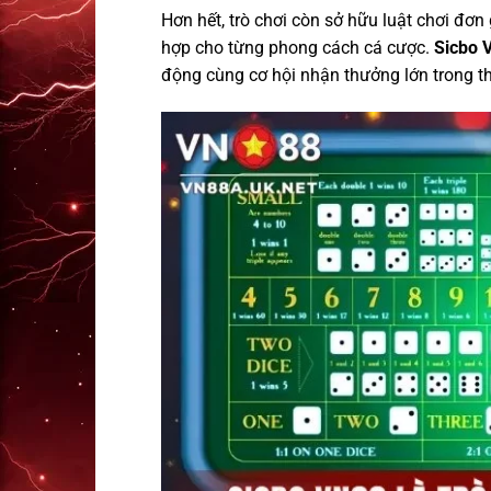
Hơn hết, trò chơi còn sở hữu luật chơi đơ
hợp cho từng phong cách cá cược.
Sicbo 
động cùng cơ hội nhận thưởng lớn trong th