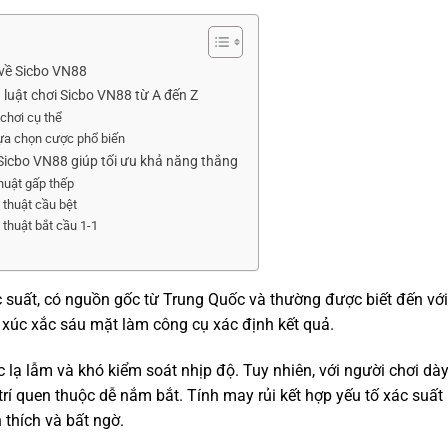
 về Sicbo VN88
luật chơi Sicbo VN88 từ A đến Z
chơi cụ thể
ựa chọn cược phổ biến
Sicbo VN88 giúp tối ưu khả năng thắng
huật gấp thếp
 thuật cầu bệt
 thuật bắt cầu 1-1
c suất, có nguồn gốc từ Trung Quốc và thường được biết đến với
 xúc xắc sáu mặt làm công cụ xác định kết quả.
ác lạ lẫm và khó kiểm soát nhịp độ. Tuy nhiên, với người chơi dà
trí quen thuộc dễ nắm bắt. Tính may rủi kết hợp yếu tố xác suất
thích và bất ngờ.