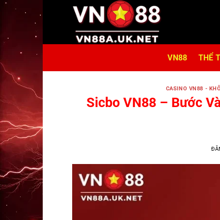
Bỏ
qua
nội
dung
VN88
THỂ 
CASINO VN88 - KH
Sicbo VN88 – Bước V
ĐĂ