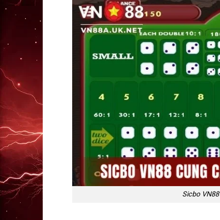
Sicbo VN88