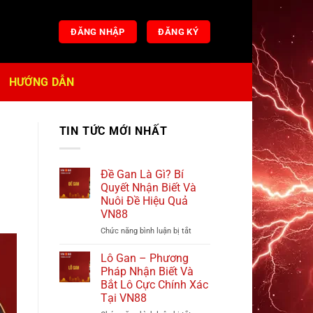
ĐĂNG NHẬP
ĐĂNG KÝ
HƯỚNG DẪN
TIN TỨC MỚI NHẤT
Đề Gan Là Gì? Bí
Quyết Nhận Biết Và
Nuôi Đề Hiệu Quả
VN88
Chức năng bình luận bị tắt
ở
Đề
Gan
Lô Gan – Phương
Là
Pháp Nhận Biết Và
Gì?
Bắt Lô Cực Chính Xác
Bí
Tại VN88
Quyết