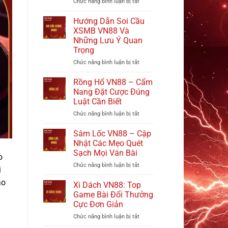
Nhận
Chức năng bình luận bị tắt
ở
Biết
Lô
Và
Gan
Hướng Dẫn Soi Cầu
Nuôi
–
XSMB VN88 Và
Đề
Phương
Những Lưu Ý Quan
Hiệu
Pháp
Trọng
Quả
Nhận
VN88
Biết
Chức năng bình luận bị tắt
ở
Và
Hướng
Bắt
Dẫn
Rồng Hổ VN88 – Cẩm
Lô
Soi
Nang Đặt Cược Đúng
Cực
Cầu
Luật Cần Biết
Chính
XSMB
Chức năng bình luận bị tắt
Xác
ở
VN88
Tại
Rồng
Và
VN88
Hổ
Những
Sâm Lốc VN88 – Cập
VN88
Lưu
Nhật Các Mẹo Quét
–
Ý
Sạch Mọi Ván Bài
o
Cẩm
Quan
Chức năng bình luận bị tắt
ở
Nang
Trọng
i
Sâm
Đặt
ao
Lốc
Cược
Xì Dách VN88: Top
VN88
Đúng
Game Bài Đổi Thưởng
–
Luật
Cực Đơn Giản
Cập
Cần
Chức năng bình luận bị tắt
ở
Nhật
Biết
Xì
Các