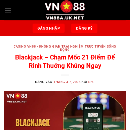
Bỏ
qua
nội
dung
ĐĂNG NHẬP
ĐĂNG KÝ
CASINO VN88 - KHÔNG GIAN TRẢI NGHIỆM TRỰC TUYẾN SỐNG
ĐỘNG
Blackjack – Chạm Mốc 21 Điểm Để
Rinh Thưởng Khủng Ngay
ĐĂNG VÀO
THÁNG 3 2, 2026
BỞI
SEO