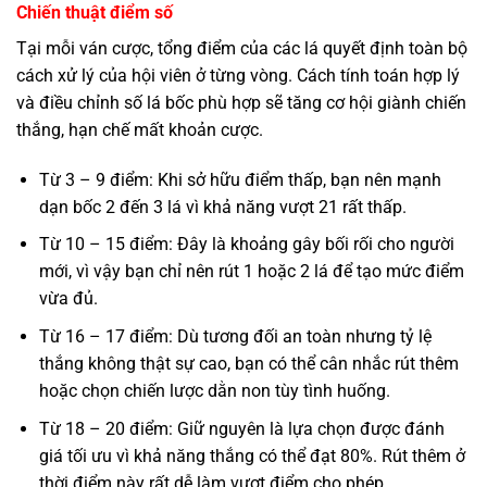
Chiến thuật điểm số
Tại mỗi ván cược, tổng điểm của các lá quyết định toàn bộ
cách xử lý của hội viên ở từng vòng. Cách tính toán hợp lý
và điều chỉnh số lá bốc phù hợp sẽ tăng cơ hội giành chiến
thắng, hạn chế mất khoản cược.
Từ 3 – 9 điểm: Khi sở hữu điểm thấp, bạn nên mạnh
dạn bốc 2 đến 3 lá vì khả năng vượt 21 rất thấp.
Từ 10 – 15 điểm: Đây là khoảng gây bối rối cho người
mới, vì vậy bạn chỉ nên rút 1 hoặc 2 lá để tạo mức điểm
vừa đủ.
Từ 16 – 17 điểm: Dù tương đối an toàn nhưng tỷ lệ
thắng không thật sự cao, bạn có thể cân nhắc rút thêm
hoặc chọn chiến lược dằn non tùy tình huống.
Từ 18 – 20 điểm: Giữ nguyên là lựa chọn được đánh
giá tối ưu vì khả năng thắng có thể đạt 80%. Rút thêm ở
thời điểm này rất dễ làm vượt điểm cho phép.