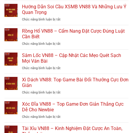
Lô
Quyết
Gan
Hướng Dẫn Soi Cầu XSMB VN88 Và Những Lưu Ý
Nhận
–
Biết
Quan Trọng
Phương
Và
Chức năng bình luận bị tắt
ở
Pháp
Nuôi
Hướng
Nhận
Đề
Dẫn
Rồng Hổ VN88 – Cẩm Nang Đặt Cược Đúng Luật
Biết
Hiệu
Soi
Và
Cần Biết
Quả
Cầu
Bắt
VN88
Chức năng bình luận bị tắt
ở
XSMB
Lô
Rồng
VN88
Cực
Hổ
Sâm Lốc VN88 – Cập Nhật Các Mẹo Quét Sạch
Và
Chính
VN88
Những
Mọi Ván Bài
Xác
–
Lưu
Tại
Chức năng bình luận bị tắt
ở
Cẩm
Ý
VN88
Sâm
Nang
Quan
Lốc
Xì Dách VN88: Top Game Bài Đổi Thưởng Cực Đơn
Đặt
Trọng
VN88
Cược
Giản
–
Đúng
Chức năng bình luận bị tắt
ở
Cập
Luật
Xì
Nhật
Cần
Dách
Xóc Đĩa VN88 – Top Game Đơn Giản Thắng Cực
Các
Biết
VN88:
Mẹo
Dễ Cho Newbie
Top
Quét
Chức năng bình luận bị tắt
ở
Game
Sạch
Xóc
Bài
Mọi
Đĩa
Tài Xỉu VN88 – Kinh Nghiệm Đặt Cược An Toàn,
Đổi
Ván
VN88
Thưởng