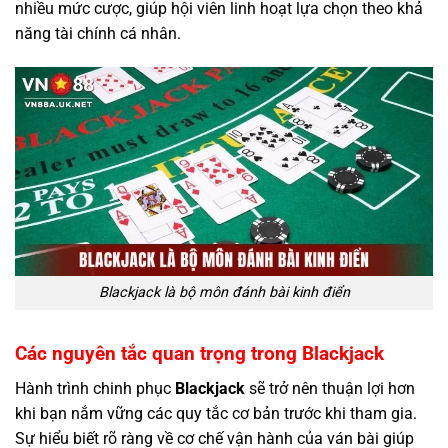
nhiều mức cược, giúp hội viên linh hoạt lựa chọn theo khả
năng tài chính cá nhân.
Blackjack là bộ môn đánh bài kinh điển
Các nguyên tắc quan trọng trong Blackjack
Hành trình chinh phục
Blackjack
sẽ trở nên thuận lợi hơn
khi bạn nắm vững các quy tắc cơ bản trước khi tham gia.
Sự hiểu biết rõ ràng về cơ chế vận hành của ván bài giúp