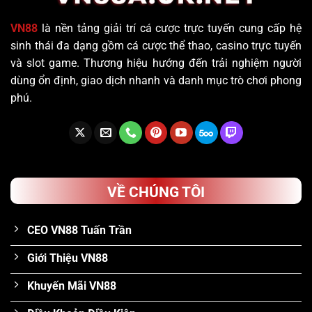
VN88
là nền tảng giải trí cá cược trực tuyến cung cấp hệ
sinh thái đa dạng gồm cá cược thể thao, casino trực tuyến
và slot game. Thương hiệu hướng đến trải nghiệm người
dùng ổn định, giao dịch nhanh và danh mục trò chơi phong
phú.
VỀ CHÚNG TÔI
CEO VN88 Tuấn Trần
Giới Thiệu VN88
Khuyến Mãi VN88