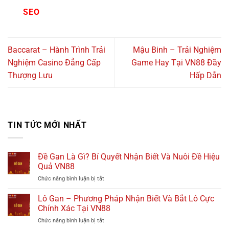
SEO
Baccarat – Hành Trình Trải
Mậu Binh – Trải Nghiệm
Nghiệm Casino Đẳng Cấp
Game Hay Tại VN88 Đầy
Thượng Lưu
Hấp Dẫn
TIN TỨC MỚI NHẤT
Đề Gan Là Gì? Bí Quyết Nhận Biết Và Nuôi Đề Hiệu
Quả VN88
Chức năng bình luận bị tắt
ở
Đề
Gan
Lô Gan – Phương Pháp Nhận Biết Và Bắt Lô Cực
Là
Chính Xác Tại VN88
Gì?
Chức năng bình luận bị tắt
ở
Bí