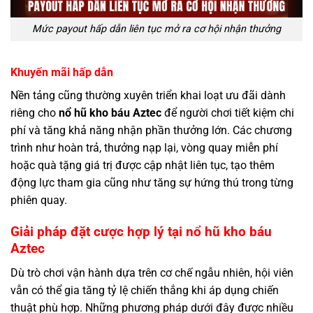
Mức payout hấp dẫn liên tục mở ra cơ hội nhận thưởng
Khuyến mãi hấp dẫn
Nền tảng cũng thường xuyên triển khai loạt ưu đãi dành
riêng cho
nổ hũ kho báu Aztec
để người chơi tiết kiệm chi
phí và tăng khả năng nhận phần thưởng lớn. Các chương
trình như hoàn trả, thưởng nạp lại, vòng quay miễn phí
hoặc quà tặng giá trị được cập nhật liên tục, tạo thêm
động lực tham gia cũng như tăng sự hứng thú trong từng
phiên quay.
Giải pháp đặt cược hợp lý tại nổ hũ kho báu
Aztec
Dù trò chơi vận hành dựa trên cơ chế ngẫu nhiên, hội viên
vẫn có thể gia tăng tỷ lệ chiến thắng khi áp dụng chiến
thuật phù hợp. Những phương pháp dưới đây được nhiều