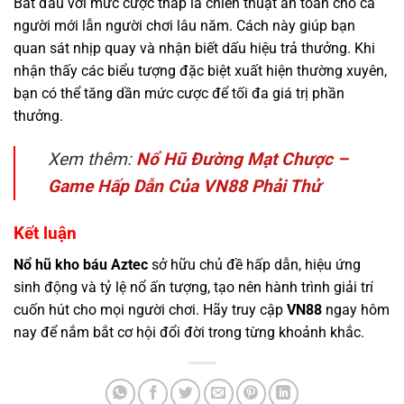
Bắt đầu với mức cược thấp là chiến thuật an toàn cho cả
người mới lẫn người chơi lâu năm. Cách này giúp bạn
quan sát nhịp quay và nhận biết dấu hiệu trả thưởng. Khi
nhận thấy các biểu tượng đặc biệt xuất hiện thường xuyên,
bạn có thể tăng dần mức cược để tối đa giá trị phần
thưởng.
Xem thêm:
Nổ Hũ Đường Mạt Chược –
Game Hấp Dẫn Của VN88 Phải Thử
Kết luận
Nổ hũ kho báu Aztec
sở hữu chủ đề hấp dẫn, hiệu ứng
sinh động và tỷ lệ nổ ấn tượng, tạo nên hành trình giải trí
cuốn hút cho mọi người chơi. Hãy truy cập
VN88
ngay hôm
nay để nắm bắt cơ hội đổi đời trong từng khoảnh khắc.